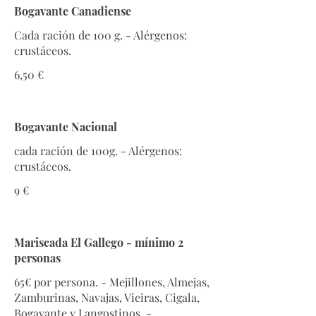
Bogavante Canadiense
Cada ración de 100 g. - Alérgenos:
crustáceos.
6,50 €
Bogavante Nacional
cada ración de 100g. - Alérgenos:
crustáceos.
9 €
Mariscada El Gallego - mínimo 2
personas
65€ por persona. - Mejillones, Almejas,
Zamburinas, Navajas, Vieiras, Cigala,
Bogavante y Langostinos. -