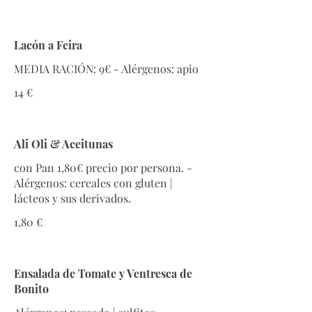
Lacón a Feira
14 €
Ali Oli & Aceitunas
con Pan 1,80€ precio por persona. -
Alérgenos: cereales con gluten |
lácteos y sus derivados.
1,80 €
Ensalada de Tomate y Ventresca de
Bonito